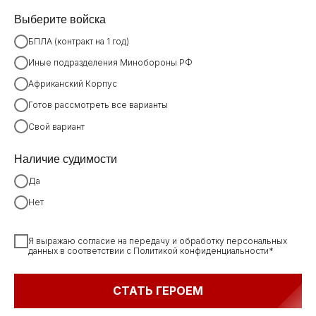
Выберите войска
Сниженный риск попадания
под огневое воздействие
БПЛА (контракт на 1 год)
Обучаем в течение 3-х
Иные подразделения Минобороны РФ
месяцев всех кандидатов
В ТАТАРСТАНЕ
Африканский Корпус
Получение высоких
дополнительных выплат
САМАЯ ВЫСОКАЯ
Готов рассмотреть все варианты
ВЫПЛАТА
Свой вариант
В ПОВОЛЖЬЕ
Наличие судимости
2 900 000 РУБЛЕЙ
Да
Нет
Я выражаю согласие на передачу и обработку персональных
данных в соответствии с Политикой конфиденциальности*
СТАТЬ ГЕРОЕМ