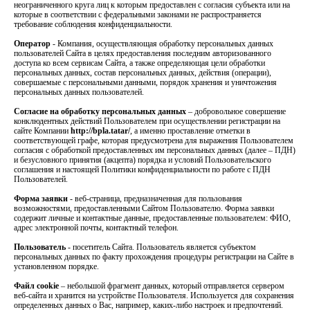
неограниченного круга лиц к которым предоставлен с согласия субъекта или на
которые в соответствии с федеральными законами не распространяется
требование соблюдения конфиденциальности.
Оператор
- Компания, осуществляющая обработку персональных данных
пользователей Сайта в целях предоставления последним авторизованного
доступа ко всем сервисам Сайта, а также определяющая цели обработки
персональных данных, состав персональных данных, действия (операции),
совершаемые с персональными данными, порядок хранения и уничтожения
персональных данных пользователей.
Согласие на обработку персональных данных
– добровольное совершение
конклюдентных действий Пользователем при осуществлении регистрации на
сайте Компании
http://bpla.tatar/
, а именно проставление отметки в
соответствующей графе, которая предусмотрена для выражения Пользователем
согласия с обработкой предоставленных им персональных данных (далее – ПДН)
и безусловного принятия (акцепта) порядка и условий Пользовательского
соглашения и настоящей Политики конфиденциальности по работе с ПДН
Пользователей.
Форма заявки
- веб-страница, предназначенная для пользования
возможностями, предоставленными Сайтом Пользователю. Форма заявки
содержит личные и контактные данные, предоставленные пользователем: ФИО,
адрес электронной почты, контактный телефон.
Пользователь
- посетитель Сайта. Пользователь является субъектом
персональных данных по факту прохождения процедуры регистрации на Сайте в
установленном порядке.
Файл cookie
– небольшой фрагмент данных, который отправляется сервером
веб-сайта и хранится на устройстве Пользователя. Используется для сохранения
определенных данных о Вас, например, каких-либо настроек и предпочтений.