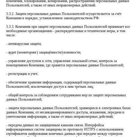
изменения, блокирования, копирования, распространения персональных данных
Пользователей, а также от иных неправомерных действий.
5.3.2. Защита персональных данных Пользователей осуществляется за счёт
Компании в порядке, установленном законодательством РФ.
5.3.3. Компания при защите персональных данных Пользователей принимает все
необходимые организационно - распорядительные и технические меры, в том
числе:
- антивирусная защита;
- аудит (мониторинг) защищённости/уязвимости;
- управление доступом к сети, управление локальной сетью, контроль за
помещениями Компании, где хранятся персональные данные Пользователей;
- регистрация и учет;
- обеспечение хранение информации, содержащей персональные данные
Пользователей, исключающее доступ к ним третьих лиц;
- общий контроль за соблюдением сотрудниками мер по защите персональных
данных Пользователей;
- защита персональных данных Пользователей, хранящихся в электронных базах
данных Компании, от несанкционированного доступа, искажения, передачи и
уничтожения информации, а также от иных неправомерных действий;
- передача данных по защищенным каналам связи. Интерфейсы
информационных систем защищены по протоколу HTTPS с использованием
сертификатов шифрования конечных данных при передаче между сервером